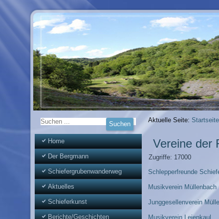
Aktuelle Seite:
Startseite
Vereine der 
Home
Der Bergmann
Zugriffe: 17000
Schiefergrubenwanderweg
Schlepperfreunde Schief
Aktuelles
Musikverein Müllenbach
Schieferkunst
Junggesellenverein Müll
Berichte/Geschichten
Musikverein Leienkaul