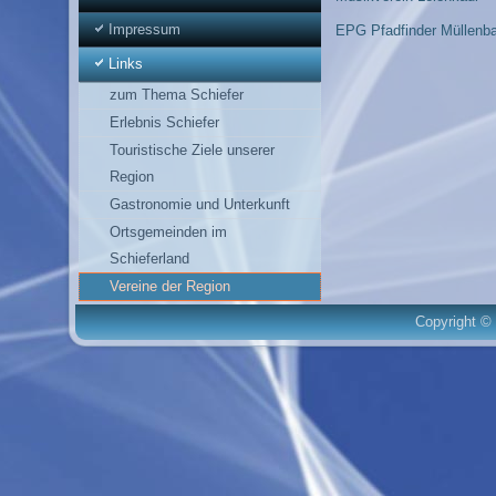
Impressum
EPG Pfadfinder Müllenb
Links
zum Thema Schiefer
Erlebnis Schiefer
Touristische Ziele unserer
Region
Gastronomie und Unterkunft
Ortsgemeinden im
Schieferland
Vereine der Region
Copyright © 