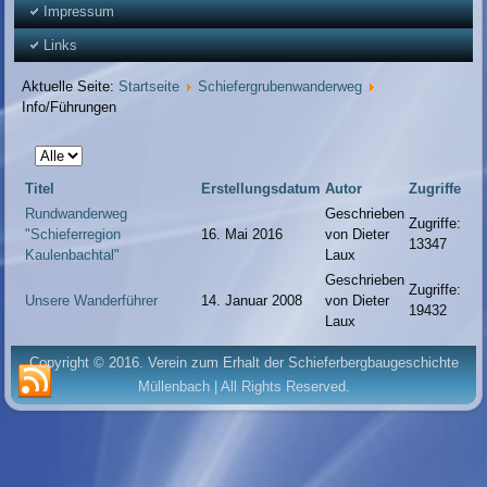
Impressum
Links
Aktuelle Seite:
Startseite
Schiefergrubenwanderweg
Info/Führungen
Anzeige
#
Titel
Erstellungsdatum
Autor
Zugriffe
Rundwanderweg
Geschrieben
Zugriffe:
"Schieferregion
16. Mai 2016
von Dieter
13347
Kaulenbachtal"
Laux
Geschrieben
Zugriffe:
Unsere Wanderführer
14. Januar 2008
von Dieter
19432
Laux
Copyright © 2016. Verein zum Erhalt der Schieferbergbaugeschichte
Müllenbach | All Rights Reserved.