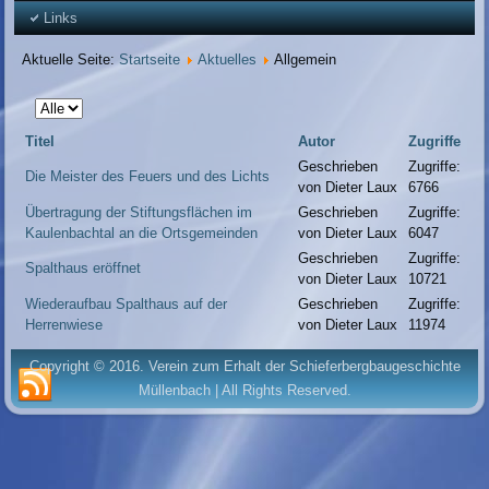
Links
Aktuelle Seite:
Startseite
Aktuelles
Allgemein
Anzeige
#
Titel
Autor
Zugriffe
Geschrieben
Zugriffe:
Die Meister des Feuers und des Lichts
von Dieter Laux
6766
Übertragung der Stiftungsflächen im
Geschrieben
Zugriffe:
Kaulenbachtal an die Ortsgemeinden
von Dieter Laux
6047
Geschrieben
Zugriffe:
Spalthaus eröffnet
von Dieter Laux
10721
Wiederaufbau Spalthaus auf der
Geschrieben
Zugriffe:
Herrenwiese
von Dieter Laux
11974
Copyright © 2016. Verein zum Erhalt der Schieferbergbaugeschichte
Müllenbach | All Rights Reserved.