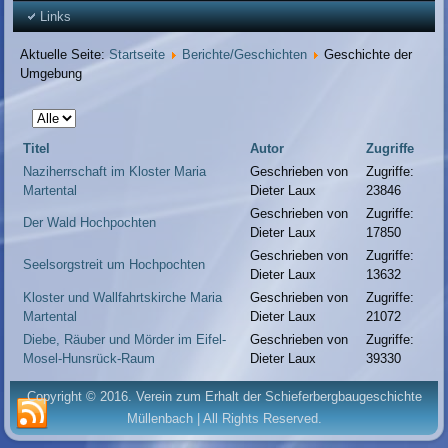
Links
Aktuelle Seite:
Startseite
Berichte/Geschichten
Geschichte der
Umgebung
Anzeige
#
Titel
Autor
Zugriffe
Naziherrschaft im Kloster Maria
Geschrieben von
Zugriffe:
Martental
Dieter Laux
23846
Geschrieben von
Zugriffe:
Der Wald Hochpochten
Dieter Laux
17850
Geschrieben von
Zugriffe:
Seelsorgstreit um Hochpochten
Dieter Laux
13632
Kloster und Wallfahrtskirche Maria
Geschrieben von
Zugriffe:
Martental
Dieter Laux
21072
Diebe, Räuber und Mörder im Eifel-
Geschrieben von
Zugriffe:
Mosel-Hunsrück-Raum
Dieter Laux
39330
Copyright © 2016. Verein zum Erhalt der Schieferbergbaugeschichte
Müllenbach | All Rights Reserved.