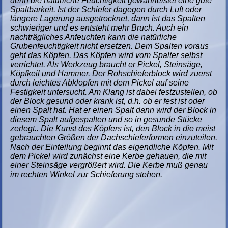
denn die natürliche Feuchtigkeit gewährleistet eine gute
Spaltbarkeit. Ist der Schiefer dagegen durch Luft oder
längere Lagerung ausgetrocknet, dann ist das Spalten
schwieriger und es entsteht mehr Bruch. Auch ein
nachträgliches Anfeuchten kann die natürliche
Grubenfeuchtigkeit nicht ersetzen. Dem Spalten voraus
geht das Köpfen. Das Köpfen wird vom Spalter selbst
verrichtet. Als Werkzeug braucht er Pickel, Steinsäge,
Köpfkeil und Hammer. Der Rohschieferblock wird zuerst
durch leichtes Abklopfen mit dem Pickel auf seine
Festigkeit untersucht. Am Klang ist dabei festzustellen, ob
der Block gesund oder krank ist, d.h. ob er fest ist oder
einen Spalt hat. Hat er einen Spalt dann wird der Block in
diesem Spalt aufgespalten und so in gesunde Stücke
zerlegt.. Die Kunst des Köpfers ist, den Block in die meist
gebrauchten Größen der Dachschieferformen einzuteilen.
Nach der Einteilung beginnt das eigendliche Köpfen. Mit
dem Pickel wird zunächst eine Kerbe gehauen, die mit
einer Steinsäge vergrößert wird. Die Kerbe muß genau
im rechten Winkel zur Schieferung stehen.